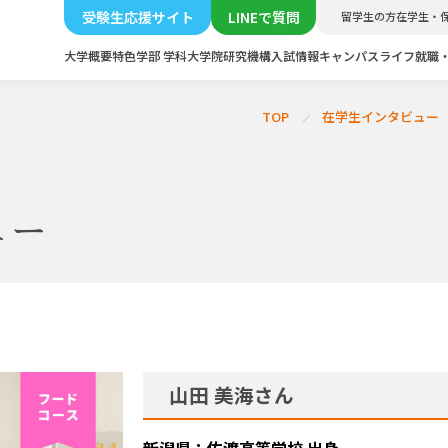
受験生応援サイト
LINEで質問
留学生の方
在学生・
大学概要
特色
学部 学科
大学院
研究機構
入試情報
キャンパスライフ
就職
TOP
在学生インタビュー
ュー
山田 美海さん