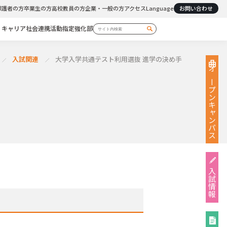
保護者の方
卒業生の方
高校教員の方
企業・一般の方
アクセス
Language
お問い合わせ
・キャリア
社会連携活動
指定強化部
入試関連
大学入学共通テスト利用選抜 進学の決め手
オープン
キャンパス
入試情報