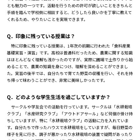
とも魅力の一つです。活動を行うための許可が欲しいことをきちんと
手順を踏んで学校側に相談すると、どうしたら良いかを丁寧に教えて
くれるため、やりたいことを実現できます。
Q．印象に残っている授業は？
特に印象に残っている授業は、1年次の前期に行われた「食料産業
基礎実習・演習」です。高校は普通科だったため、農業に関する知識
はほとんどなく理解も浅かったのですが、実際に圃場で土作りから始
めることで、農業の知識を身につけ、理解を深めることができまし
た。実習の後半では、自分たちで育てた野菜の収穫を行い、それを持
ち帰って味わうことができ、非常に美味しかったです。
Q．どのような学生生活を過ごしていますか？
サークルや学友会での活動を行っています。サークルは「水耕栽培
クラブ」「水産研究クラブ」「アウトドアサール」など何個か掛け持
ちしていますが、特に「水耕栽培クラブ」の活動に力を入れていま
す。自分たちで作ったハウスで水耕栽培をしていますが、毎日野菜の
様子を見に行き、調子が悪かったり水耕栽培の装置で疑問があったり