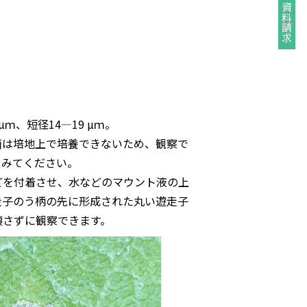
資料請求
、短径14―19 µｍ。
菌は培地上で培養できないため、観察で
てみてください。
どを付着させ、水などのマウント液の上
走子のう柄の先に形成された丸い遊走子
壊さずに観察できます。