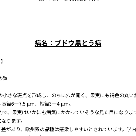
病名：ブドウ黒とう病
.
】
の鉢
色の小さな斑点を形成し、のちに穴が開く。果実にも褐色の丸い
6―7.5 µｍ、短径3―4 µｍ。
徴的で、果実はいかにも病気にかかっていそうな見た目になりま
になります。
て差があり、欧州系の品種は感染しやすいとされています。学