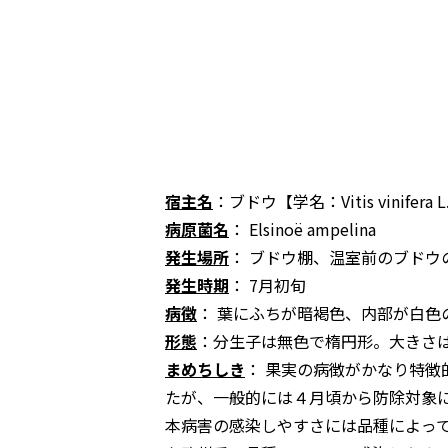
宿主名
：ブドウ【学名：
Vitis vinifera L
病原菌名
：
Elsinoë ampelina
発生場所
： ブドウ棚、温室前のブドウ
発生時期
： 7月初旬
病徴
： 葉にふちが暗褐色、内部が白
形態
：分生子は無色で楕円形。大きさは長径
まめちしき
： 果実の病徴がかなり特
たが、一般的には４月頃から防除対象
本病害の感染しやすさには品種によっ