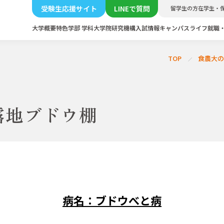
受験生応援サイト
LINEで質問
留学生の方
在学生・
大学概要
特色
学部 学科
大学院
研究機構
入試情報
キャンパスライフ
就職
TOP
食農大
露地ブドウ棚
病名：ブドウべと病