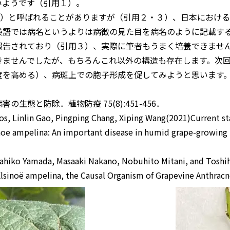
いようです（引用１）。
）と呼ばれることがありますが（引用２・３）、日本における
英語では病名というよりは病徴の見た目を病名のように記載す
報告されており（引用３）、実際に筆者もうまく培養できませ
きませんでしたが、もちろんこれ以外の構造も存在します。次
度を高める）、病斑上での胞子形成を促してみようと思います
の生態と防除．植物防疫 75(8):451-456．
s, Linlin Gao, Pingping Chang, Xiping Wang(2021)Current st
noe ampelina: An important disease in humid grape-growing 
hiko Yamada, Masaaki Nakano, Nobuhito Mitani, and Toshih
lsinoë ampelina, the Causal Organism of Grapevine Anthracno