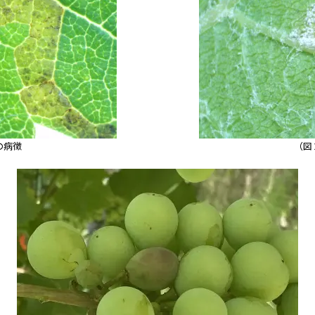
の病徴
（図