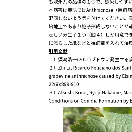
も欧州系の品種の１つで、感染しやす
本病害は英語では
Anthracnose
（炭疽病
混同しないよう気を付けてください。
培地上であまり胞子形成しないことが
乏しい分生子１つ（図４）しか用意で
に濡らした紙などと罹病部を入れて湿
引用文献
１）須﨑浩一(2021)ブドウに発生する病害
２）Zhi Li, Ricardo Feliciano dos Santo
grapevine anthracnose caused by Elsi
22(8):899-910
３）Atsushi Kono, Ryoji Nakaune, Masa
Conditions on Conidia Formation by E