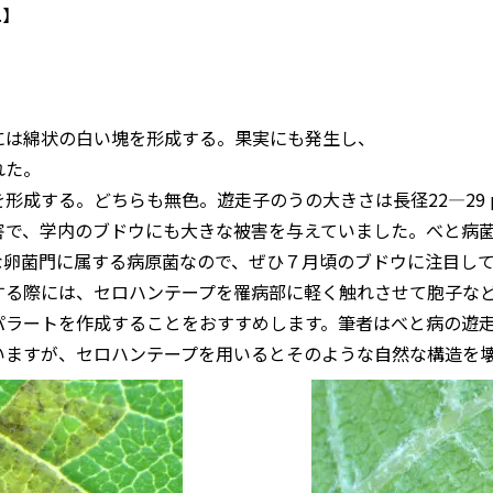
.
】
には綿状の白い塊を形成する。果実にも発生し、
れた。
成する。どちらも無色。遊走子のうの大きさは長径22―29 µｍ
害で、学内のブドウにも大きな被害を与えていました。べと病
な卵菌門に属する病原菌なので、ぜひ７月頃のブドウに注目し
する際には、セロハンテープを罹病部に軽く触れさせて胞子な
パラートを作成することをおすすめします。筆者はべと病の遊
いますが、セロハンテープを用いるとそのような自然な構造を