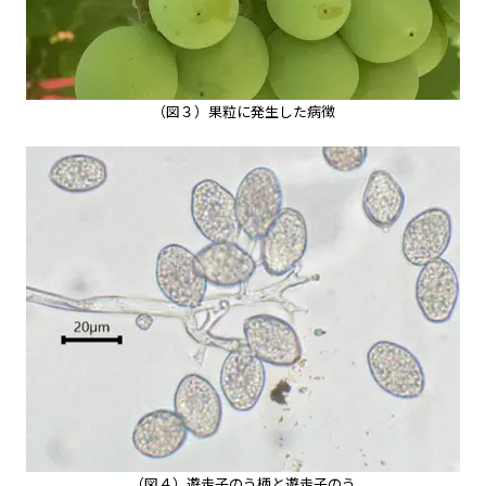
（図３）果粒に発生した病徴
（図４）遊走子のう柄と遊走子のう