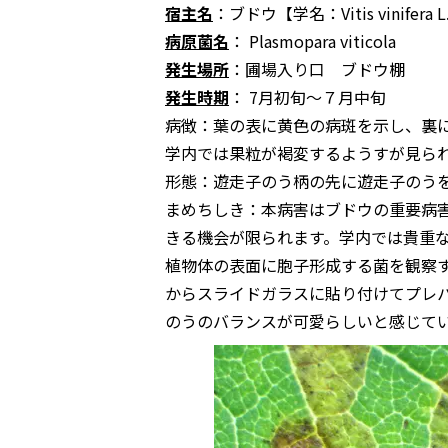
宿主名
：ブドウ【学名：
Vitis vinifera L
病原菌名
：
Plasmopara viticola
発生場所
：圃場入り口 ブドウ棚
発生時期
： 7月初旬～７月中旬
病徴：葉の表に黄色の病斑を示し、裏
学内では果粒が褐変するようすが見ら
形態：遊走子のう柄の先に遊走子のうを形
まめちしき：本病害はブドウの重要病
きる機会が限られます。学内では貴重
植物体の表面に胞子形成する菌を観察
からスライドガラスに貼り付けてプレ
のうのバランスが可愛らしいと感じて