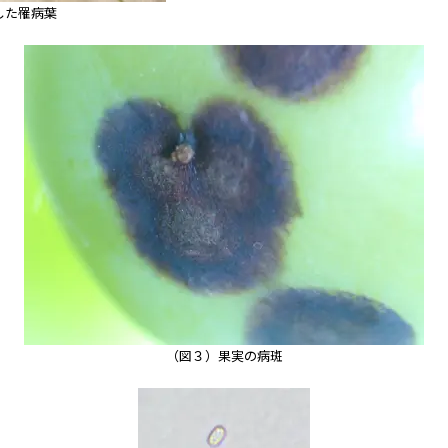
した罹病葉
（図３）果実の病斑