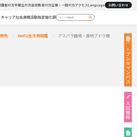
保護者の方
卒業生の方
高校教員の方
企業・一般の方
アクセス
Language
お問い合わせ
・キャリア
社会連携活動
指定強化部
の特色
NAFU生き物図鑑
アスパラ圃場・露地ブドウ棚
オープン
キャンパス
入試情報