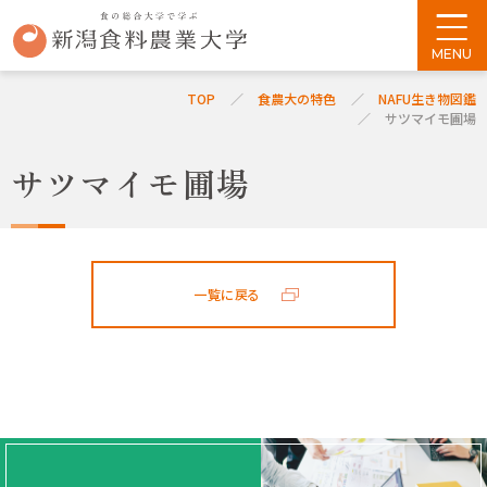
TOP
食農大の特色
NAFU生き物図鑑
サツマイモ圃場
サツマイモ圃場
一覧に戻る