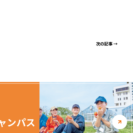
る
る
次の記事 →
ャンパス