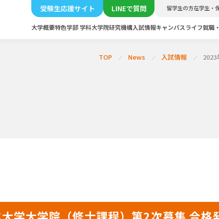
受験生応援サイト
LINEで質問
留学生の方
在学生・
大学概要
特色
学部 学科
大学院
研究機構
入試情報
キャンパスライフ
就職
TOP
News
入試情報
20
農業大学大学院（修士課程）第2次募集 合格