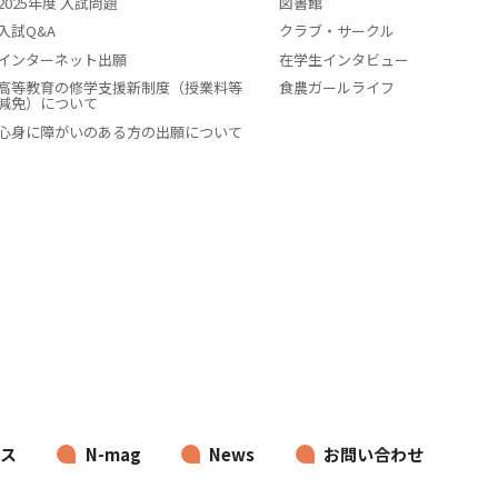
2025年度 入試問題
図書館
入試Q&A
クラブ・サークル
インターネット出願
在学生インタビュー
高等教育の修学支援新制度（授業料等
食農ガールライフ
減免）について
心身に障がいのある方の出願について
ス
N-mag
News
お問い合わせ