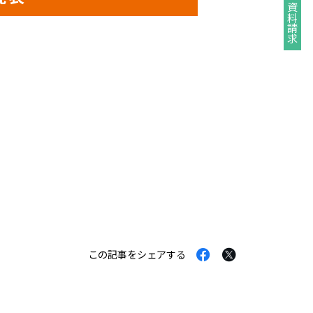
資料請求
Facebook
Twitter
この記事をシェアする
で
で
シ
シ
ェ
ェ
ア
ア
す
す