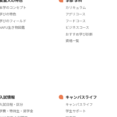
食農大の特色
学部 学科
本学のコンセプト
カリキュラム
学びの特色
アグリコース
学びのフィールド
フードコース
NAFU生き物図鑑
ビジネスコース
おすすめ学び診断
資格一覧
入試情報
キャンパスライフ
入試日程・区分
キャンパスライフ
学費・特待生・奨学金
学生サポート