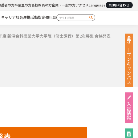
保護者の方
卒業生の方
高校教員の方
企業・一般の方
アクセス
Language
お問い合わせ
・キャリア
社会連携活動
指定強化部
23年度 新潟食料農業大学大学院（修士課程）第2次募集 合格発表
オープン
キャンパス
入試情報
発表