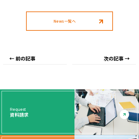
ェ
ェ
ア
ア
す
す
News一覧へ
る
る
← 前の記事
次の記事 →
Request
資料請求