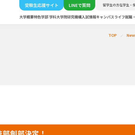
受験生応援サイト
LINEで質問
留学生の方
在学生・
大学概要
特色
学部 学科
大学院
研究機構
入試情報
キャンパスライフ
就職
TOP
New
技部創部決定！