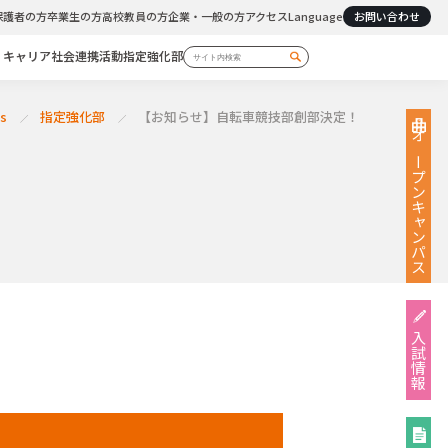
保護者の方
卒業生の方
高校教員の方
企業・一般の方
アクセス
Language
お問い合わせ
・キャリア
社会連携活動
指定強化部
s
指定強化部
【お知らせ】自転車競技部創部決定！
オープン
キャンパス
入試情報