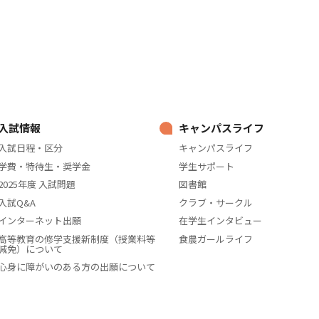
入試情報
キャンパスライフ
入試日程・区分
キャンパスライフ
学費・特待生・奨学金
学生サポート
2025年度 入試問題
図書館
入試Q&A
クラブ・サークル
インターネット出願
在学生インタビュー
高等教育の修学支援新制度（授業料等
食農ガールライフ
減免）について
心身に障がいのある方の出願について