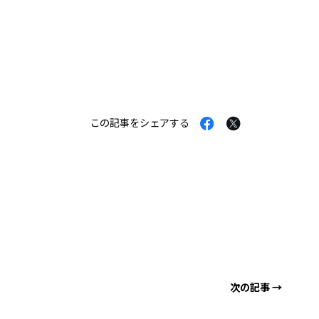
Facebook
Twitter
この記事をシェアする
で
で
シ
シ
ェ
ェ
ア
ア
す
す
る
る
次の記事 →