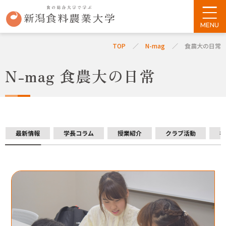
TOP
N-mag
食農大の日常
N-mag 食農大の日常
最新情報
学長コラム
授業紹介
クラブ活動
社