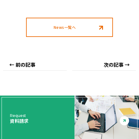
シ
シ
ェ
ェ
ア
ア
す
す
News一覧へ
る
る
← 前の記事
次の記事 →
Request
資料請求