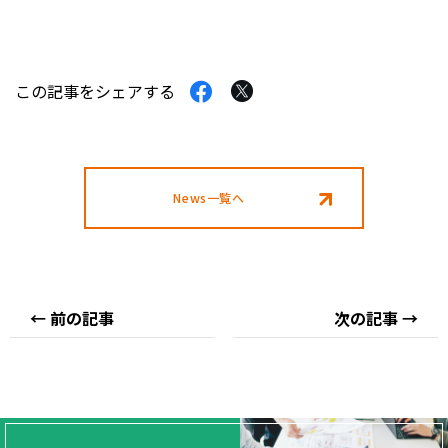
Facebook
Twitter
この記事をシェアする
で
で
シ
シ
ェ
ェ
ア
ア
す
す
News一覧へ
る
る
← 前の記事
次の記事 →