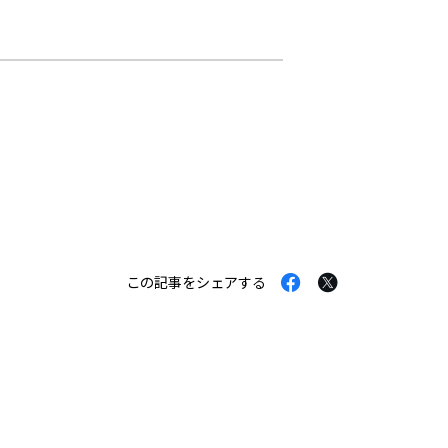
Facebook
Twitter
この記事をシェアする
で
で
シ
シ
ェ
ェ
ア
ア
す
す
る
る