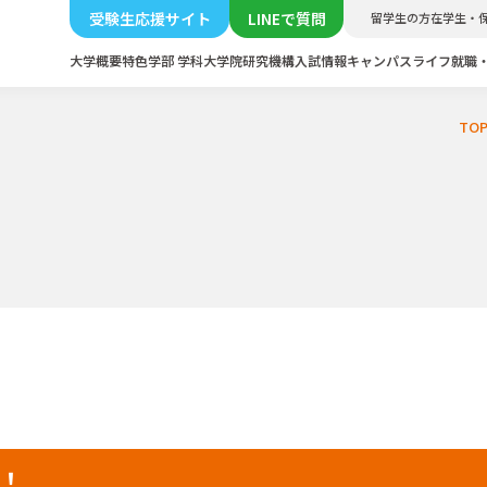
受験生応援サイト
LINEで質問
留学生の方
在学生・
大学概要
特色
学部 学科
大学院
研究機構
入試情報
キャンパスライフ
就職
TO
催！