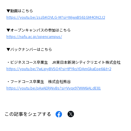
▼動画はこちら
https://youtu.be/zszbKOVLG-M?si=WjwxBS61GM4ON2J2
▼オープンキャンパスの参加はこちら
https://nafu.ac.jp/opencampus/
▼バックナンバーはこちら
・ビジネスコース卒業生 JR東日本新潟シティクリエイト株式会社
https://youtu.be/7wLipyBVSO4?si=tPYksYDAmGkaEoe6&t=2
・フードコース卒業生 株式会社熊谷
https://youtu.be/pAxAERjNvBs?si=Vvqx97WW6iALdE81
Facebook
Twitter
この記事をシェアする
で
で
シ
シ
ェ
ェ