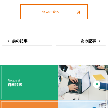
ア
ア
す
す
News一覧へ
る
る
← 前の記事
次の記事 →
Request
資料請求