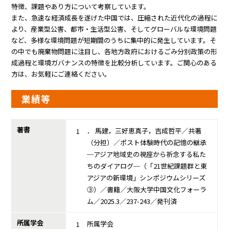
特徴、課題やあり方について考察しています。
また、急速な経済成長を遂げた中国では、圧縮された近代化の過程に
より、産業型公害、都市・生活型公害、そしてグローバルな環境問題
など、多様な環境問題が短期間のうちに集中的に発生しています。そ
の中でも廃棄物問題に注目し、各地方政府におけるごみ分別政策の形
成過程と環境ガバナンスの特徴を比較分析しています。ご関心のある
方は、お気軽にご連絡ください。
業績等
著書
． 馬建，三好恵真子，吉成哲平／共著
（分担）／ポスト体験時代の記憶の継承
─アジア地域史の視座から祈念する私た
ちのダイアログ─（「21世紀課題群と東
アジアの新環境」シンポジウムシリーズ
③）／書籍／大阪大学中国文化フォーラ
ム／2025.3／237-243／発刊済
所属学会
所属学会