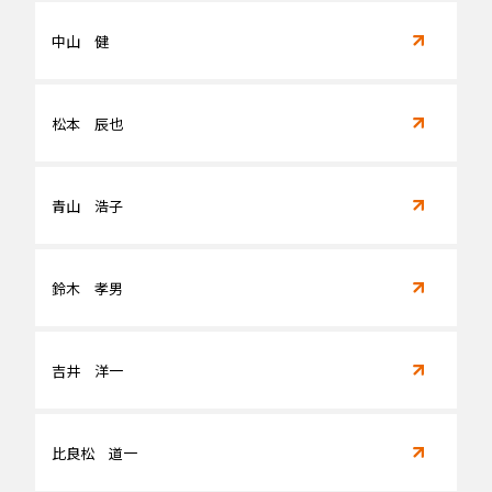
中山 健
松本 辰也
青山 浩子
鈴木 孝男
吉井 洋一
比良松 道一