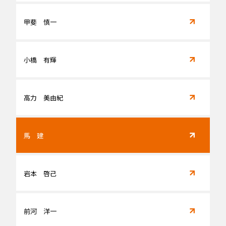
甲斐 慎一
小橋 有輝
高力 美由紀
馬 建
岩本 啓己
前河 洋一