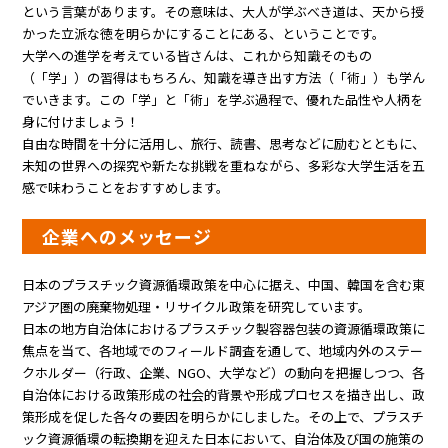
という言葉があります。その意味は、大人が学ぶべき道は、天から授
かった立派な徳を明らかにすることにある、ということです。
大学への進学を考えている皆さんは、これから知識そのもの
（「学」）の習得はもちろん、知識を導き出す方法（「術」）も学ん
でいきます。この「学」と「術」を学ぶ過程で、優れた品性や人柄を
身に付けましょう！
自由な時間を十分に活用し、旅行、読書、思考などに励むとともに、
未知の世界への探究や新たな挑戦を重ねながら、多彩な大学生活を五
感で味わうことをおすすめします。
企業へのメッセージ
日本のプラスチック資源循環政策を中心に据え、中国、韓国を含む東
アジア圏の廃棄物処理・リサイクル政策を研究しています。
日本の地方自治体におけるプラスチック製容器包装の資源循環政策に
焦点を当て、各地域でのフィールド調査を通して、地域内外のステー
クホルダー（行政、企業、NGO、大学など）の動向を把握しつつ、各
自治体における政策形成の社会的背景や形成プロセスを描き出し、政
策形成を促した各々の要因を明らかにしました。その上で、プラスチ
ック資源循環の転換期を迎えた日本において、自治体及び国の施策の