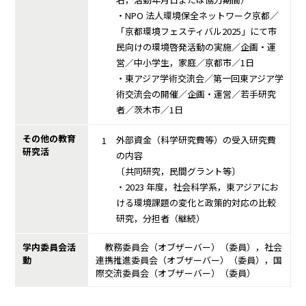
・NPO 法人環境保全ネットワーク京都／
「京都環境フェスティバル2025」にて市
民向けの環境啓発活動の実施／企画・運
営／中小学生，家庭／京都市／1日
・東アジア学術交流会／第一回東アジア学
術交流会の開催／企画・運営／若手研究
者／茨木市／1日
その他の教育
外部資金（科学研究費等）の受入研究費
研究活
の内容
〔共同研究，民間グラント等〕
・2023 年度，社会科学系，東アジアにお
ける環境課題の変化と政策的対応の比較
研究，分担者（継続）
学内委員会活
教務委員会（オブザーバー）（委員），社会
動
連携推進委員会（オブザーバー）（委員），国
際交流委員会（オブザーバー）（委員）