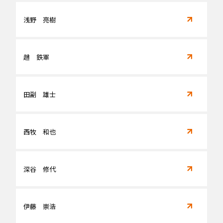
浅野 亮樹
趙 鉄軍
田副 雄士
西牧 和也
深谷 修代
伊藤 崇浩