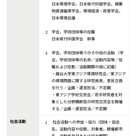
日本環境学会，日本現代中国学会，廃棄
物資源循環学会，環境経済・政策学会，
日本環境会議
学会，学術団体等の役職
日本現代中国学会 幹事
学会，学術団体等でのその他の活動 （学
会，学術団体等の名称／活動内容等／役
職および役割／活動期間の順に記載）
・龍谷大学東アジア環境研究会／東アジア
の環境問題に関する研究発表，意見交換
を行う／企画・運営担当／不定期
・東アジア学術交流会／若手研究者を対
象とした分野横断型の研究交流会を開催
する／企画・運営担当／不定期
社会活動
社会活動への参加・協力（団体・協会
名，活動内容や役割，対象者，開催都市
名，活動年月日または協力期間）