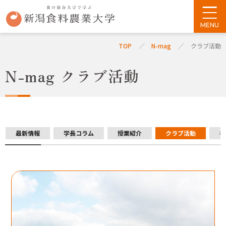
TOP
N-mag
クラブ活動
N-mag クラブ活動
最新情報
学長コラム
授業紹介
クラブ活動
社