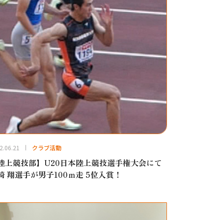
2.06.21
クラブ活動
陸上競技部】U20日本陸上競技選手権大会にて
崎 翔選手が男子100ｍ走 5位入賞！