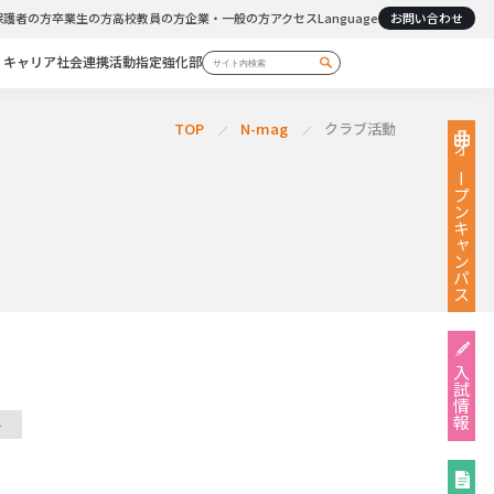
保護者の方
卒業生の方
高校教員の方
企業・一般の方
アクセス
Language
お問い合わせ
・キャリア
社会連携活動
指定強化部
TOP
N-mag
クラブ活動
オープン
キャンパス
入試情報
ト