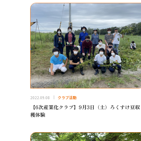
2022.09.08
クラブ活動
【6次産業化クラブ】9月3日（土）ろくすけ豆収
穫体験