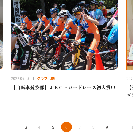
2022.06.13
クラブ活動
202
【自転車競技部】ＪＢＣＦロードレース初入賞!!!
【
ガ
1
…
3
4
5
6
7
8
9
…