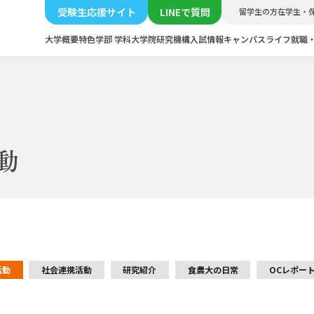
受験生応援サイト
LINEで質問
留学生の方
在学生・
大学概要
特色
学部 学科
大学院
研究機構
入試情報
キャンパスライフ
就職
活動
活動
社会連携活動
研究紹介
食農大の日常
OCレポー