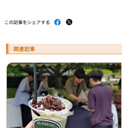
Facebook
Twitter
この記事をシェアする
で
で
シ
シ
ェ
ェ
ア
ア
す
す
関連記事
る
る