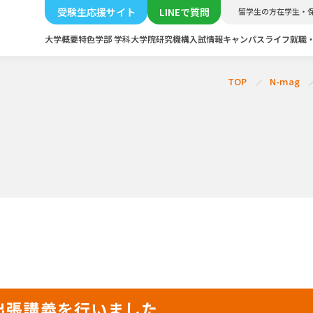
受験生応援サイト
LINEで質問
留学生の方
在学生・
大学概要
特色
学部 学科
大学院
研究機構
入試情報
キャンパスライフ
就職
TOP
N-mag
出張講義を行いました