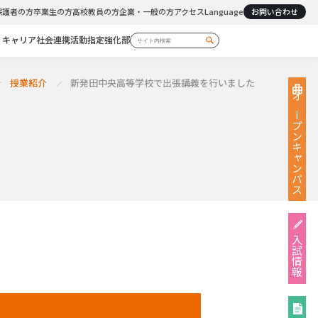
保護者の方
卒業生の方
高校教員の方
企業・一般の方
アクセス
Language
お問い合わせ
・キャリア
社会連携活動
指定強化部
授業紹介
新発田中央高等学校で出張講義を行いました
オープン
キャンパス
入試情報