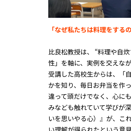
「なぜ私たちは料理をする
比良松教授は、 “料理や自
性」を軸に、実例を交えな
受講した高校生からは、「
かを知り、毎日お弁当を作
違って頭だけでなく、心に
みなども触れていて学びが
いを思いやる心）』が、こ
い理解が得られたという意