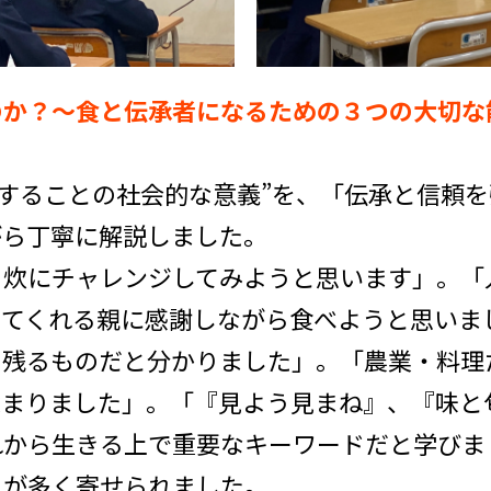
のか？～食と伝承者になるための３つの大切な
炊することの社会的な意義”を、「伝承と信頼
がら丁寧に解説しました。
自炊にチャレンジしてみようと思います」。「
ってくれる親に感謝しながら食べようと思いま
も残るものだと分かりました」。「農業・料理
深まりました」。「『見よう見まね』、『味と
れから生きる上で重要なキーワードだと学びま
見が多く寄せられました。