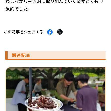
わしながら主体的に取り組んでいた姿がとても印
象的でした。
Facebook
Twitter
この記事をシェアする
で
で
シ
シ
ェ
ェ
ア
ア
す
す
関連記事
る
る