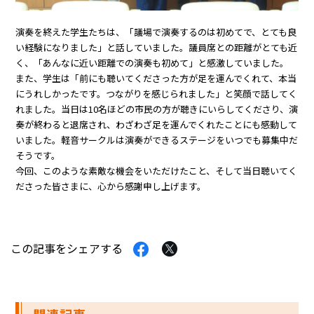
演奏を終えた学生たちは、「議場で演奏するのは初めてで、とても良
い経験になりました」と話していました。議員席との距離がとても近
く、「あんなに近い距離での演奏も初めて」と感激していました。
また、学生は「前にも聴いてくださった方が足を運んでくれて、本当
にうれしかったです。つながりを感じられました」と笑顔で話してく
れました。当日は10名ほどの市民の方が聴きにいらしてくださり、演
奏が終わると退席され、わざわざ足を運んでくれたことにも感動して
いました。軽音サークルは演奏ができるステージをいつでも募集中だ
そうです。
今回、このような素敵な機会をいただけたこと、そして当日聴いてく
ださった皆さまに、心から感謝申し上げます。
Facebook
Twitter
この記事をシェアする
で
で
シ
シ
ェ
ェ
ア
ア
す
す
関連記事